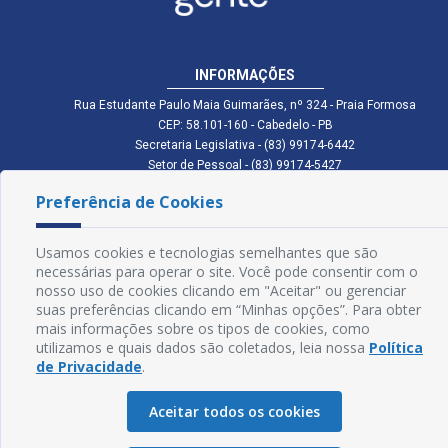
INFORMAÇÕES
Rua Estudante Paulo Maia Guimarães, nº 324 - Praia Formosa
CEP: 58.101-160 - Cabedelo - PB
Secretaria Legislativa - (83) 99174-6442
Setor de Pessoal - (83) 99174-5427
Setor de Licitação - (83) 99168-2795
Preferência de Cookies
cmc.pb.gov@gmail.com cmcabedelopb@gmail.com
Exp: Sede: Atendimento das 08:00 às 14:00 | Anexo: Atendimento das
08:00 às 14:00
Usamos cookies e tecnologias semelhantes que são
necessárias para operar o site. Você pode consentir com o
Glossário
nosso uso de cookies clicando em "Aceitar" ou gerenciar
Mapa do Site
suas preferências clicando em “Minhas opções”. Para obter
mais informações sobre os tipos de cookies, como
Perguntas Frequentes
utilizamos e quais dados são coletados, leia nossa
Política
de Privacidade
.
Manual de Navegação
Aceitar todos os cookies
Política de Privacidade