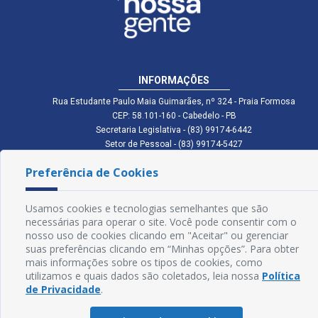
INFORMAÇÕES
Rua Estudante Paulo Maia Guimarães, nº 324 - Praia Formosa
CEP: 58.101-160 - Cabedelo - PB
Secretaria Legislativa - (83) 99174-6442
Setor de Pessoal - (83) 99174-5427
Setor de Licitação - (83) 99168-2795
Preferência de Cookies
cmc.pb.gov@gmail.com cmcabedelopb@gmail.com
Exp: Sede: Atendimento das 08:00 às 14:00 | Anexo: Atendimento das
08:00 às 14:00
Usamos cookies e tecnologias semelhantes que são
Glossário
necessárias para operar o site. Você pode consentir com o
nosso uso de cookies clicando em "Aceitar" ou gerenciar
Mapa do Site
suas preferências clicando em “Minhas opções”. Para obter
mais informações sobre os tipos de cookies, como
Perguntas Frequentes
utilizamos e quais dados são coletados, leia nossa
Política
de Privacidade
.
Manual de Navegação