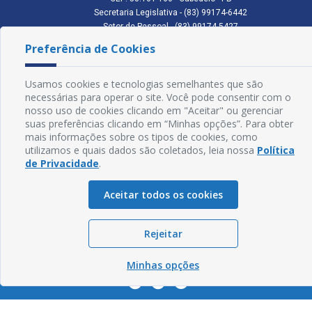
Secretaria Legislativa - (83) 99174-6442
Setor de Pessoal - (83) 99174-5427
Setor de Licitação - (83) 99168-2795
Preferência de Cookies
cmc.pb.gov@gmail.com cmcabedelopb@gmail.com
Exp: Sede: Atendimento das 08:00 às 14:00 | Anexo: Atendimento das
08:00 às 14:00
Usamos cookies e tecnologias semelhantes que são
necessárias para operar o site. Você pode consentir com o
Glossário
nosso uso de cookies clicando em "Aceitar" ou gerenciar
suas preferências clicando em “Minhas opções”. Para obter
Mapa do Site
mais informações sobre os tipos de cookies, como
utilizamos e quais dados são coletados, leia nossa
Política
Perguntas Frequentes
de Privacidade
.
Manual de Navegação
Aceitar todos os cookies
Política de Privacidade
Rejeitar
Sogo Tecnologia
© Câmara de Cabedelo - PB | Desenvolvido por
Minhas opções