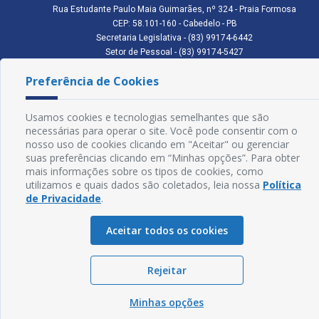
Rua Estudante Paulo Maia Guimarães, nº 324 - Praia Formosa
CEP: 58.101-160 - Cabedelo - PB
Secretaria Legislativa - (83) 99174-6442
Setor de Pessoal - (83) 99174-5427
Setor de Licitação - (83) 99168-2795
Preferência de Cookies
cmc.pb.gov@gmail.com cmcabedelopb@gmail.com
Exp: Sede: Atendimento das 08:00 às 14:00 | Anexo: Atendimento das
08:00 às 14:00
Usamos cookies e tecnologias semelhantes que são
Glossário
necessárias para operar o site. Você pode consentir com o
nosso uso de cookies clicando em "Aceitar" ou gerenciar
Mapa do Site
suas preferências clicando em “Minhas opções”. Para obter
mais informações sobre os tipos de cookies, como
Perguntas Frequentes
utilizamos e quais dados são coletados, leia nossa
Política
de Privacidade
.
Manual de Navegação
Aceitar todos os cookies
Política de Privacidade
Rejeitar
Sogo Tecnologia
© Câmara de Cabedelo - PB | Desenvolvido por
Minhas opções