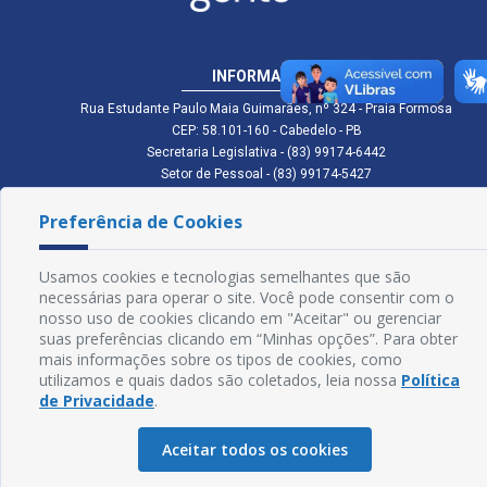
INFORMAÇÕES
Rua Estudante Paulo Maia Guimarães, nº 324 - Praia Formosa
CEP: 58.101-160 - Cabedelo - PB
Secretaria Legislativa - (83) 99174-6442
Setor de Pessoal - (83) 99174-5427
Setor de Licitação - (83) 99168-2795
cmc.pb.gov@gmail.com cmcabedelopb@gmail.com
Preferência de Cookies
Exp: Sede: Atendimento das 08:00 às 14:00 | Anexo: Atendimento das
08:00 às 14:00
Usamos cookies e tecnologias semelhantes que são
Glossário
necessárias para operar o site. Você pode consentir com o
nosso uso de cookies clicando em "Aceitar" ou gerenciar
Mapa do Site
suas preferências clicando em “Minhas opções”. Para obter
mais informações sobre os tipos de cookies, como
Perguntas Frequentes
utilizamos e quais dados são coletados, leia nossa
Política
de Privacidade
.
Manual de Navegação
Política de Privacidade
Aceitar todos os cookies