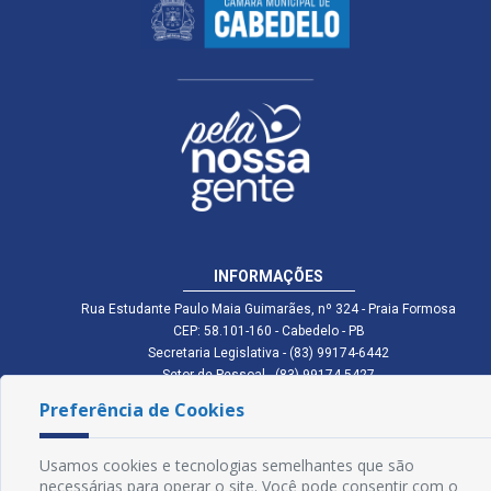
INFORMAÇÕES
Rua Estudante Paulo Maia Guimarães, nº 324 - Praia Formosa
CEP: 58.101-160 - Cabedelo - PB
Secretaria Legislativa - (83) 99174-6442
Setor de Pessoal - (83) 99174-5427
Setor de Licitação - (83) 99168-2795
Preferência de Cookies
cmc.pb.gov@gmail.com cmcabedelopb@gmail.com
Exp: Sede: Atendimento das 08:00 às 14:00 | Anexo: Atendimento das
08:00 às 14:00
Usamos cookies e tecnologias semelhantes que são
necessárias para operar o site. Você pode consentir com o
Glossário