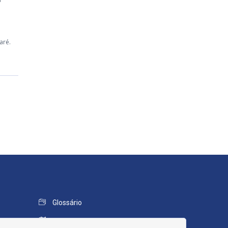
aré.
Glossário
Mapa do Site