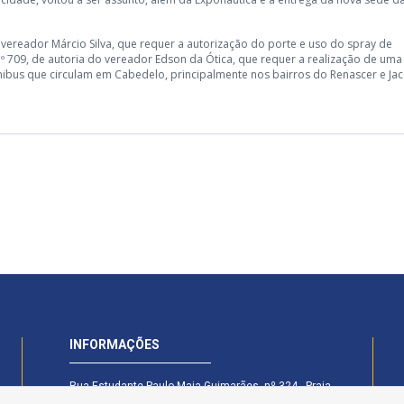
 vereador Márcio Silva, que requer a autorização do porte e uso do spray de
º 709, de autoria do vereador Edson da Ótica, que requer a realização de uma
ônibus que circulam em Cabedelo, principalmente nos bairros do Renascer e Jac
INFORMAÇÕES
Rua Estudante Paulo Maia Guimarães, nº 324 - Praia
Formosa