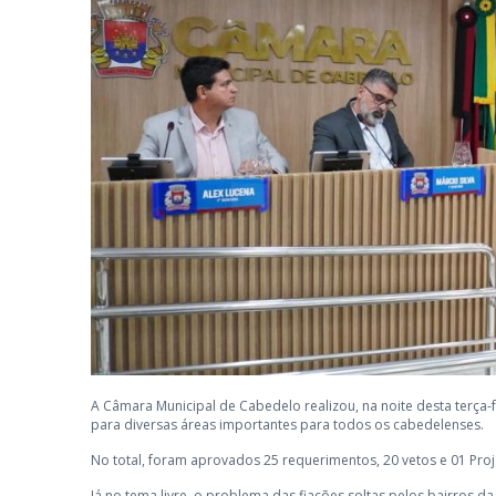
A Câmara Municipal de Cabedelo realizou, na noite desta terça-f
para diversas áreas importantes para todos os cabedelenses.
No total, foram aprovados 25 requerimentos, 20 vetos e 01 Proje
Já no tema livre, o problema das fiações soltas pelos bairros d