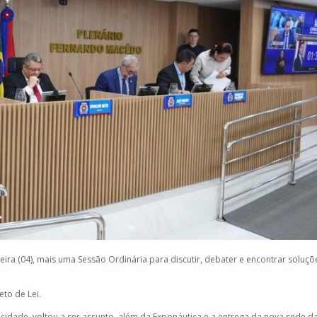
eira (04), mais uma Sessão Ordinária para discutir, debater e encontrar soluçõ
to de Lei.
a cidade, voltou a ser assunto, além da Exponáutica e a entrega da nova sede d