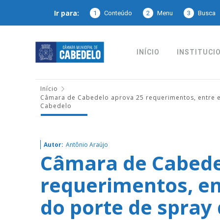
Ir para:
1
Conteúdo
2
Menu
3
Busca
INÍCIO
INSTITUCI
Início
Câmara de Cabedelo aprova 25 requerimentos, entre el
Cabedelo
Autor:
Antônio Araújo
Câmara de Cabede
requerimentos, en
do porte de spray