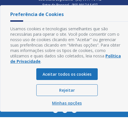
Setor de Pessoal - (83) 99174-5427
Setor de Licitação - (83) 99168-2795
Preferência de Cookies
cmc.pb.gov@gmail.com cmcabedelopb@gmail.com
Exp: Sede: Atendimento das 08:00 às 14:00 | Anexo: Atendimento das
08:00 às 14:00
Usamos cookies e tecnologias semelhantes que são
necessárias para operar o site. Você pode consentir com o
Glossário
nosso uso de cookies clicando em "Aceitar" ou gerenciar
suas preferências clicando em “Minhas opções”. Para obter
Mapa do Site
mais informações sobre os tipos de cookies, como
utilizamos e quais dados são coletados, leia nossa
Política
Perguntas Frequentes
de Privacidade
.
Manual de Navegação
Aceitar todos os cookies
Política de Privacidade
Rejeitar
Sogo Tecnologia
© Câmara de Cabedelo - PB | Desenvolvido por
Minhas opções