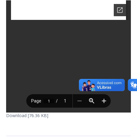
Download [76.36 KB]