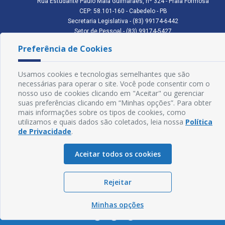
Rua Estudante Paulo Maia Guimarães, nº 324 - Praia Formosa
CEP: 58.101-160 - Cabedelo - PB
Secretaria Legislativa - (83) 99174-6442
Setor de Pessoal - (83) 99174-5427
Setor de Licitação - (83) 99168-2795
Preferência de Cookies
cmc.pb.gov@gmail.com cmcabedelopb@gmail.com
Exp: Sede: Atendimento das 08:00 às 14:00 | Anexo: Atendimento das
08:00 às 14:00
Usamos cookies e tecnologias semelhantes que são
necessárias para operar o site. Você pode consentir com o
Glossário
nosso uso de cookies clicando em "Aceitar" ou gerenciar
suas preferências clicando em “Minhas opções”. Para obter
Mapa do Site
mais informações sobre os tipos de cookies, como
Perguntas Frequentes
utilizamos e quais dados são coletados, leia nossa
Política
de Privacidade
.
Manual de Navegação
Aceitar todos os cookies
Política de Privacidade
Rejeitar
Sogo Tecnologia
© Câmara de Cabedelo - PB | Desenvolvido por
Minhas opções