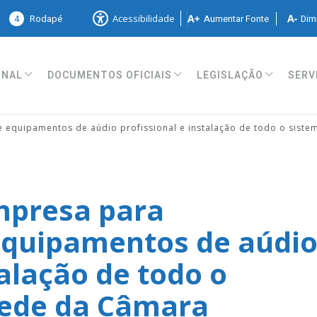
4
Rodapé
Aumentar Fonte
Dimi
Acessibilidade
ONAL
DOCUMENTOS OFICIAIS
LEGISLAÇÃO
SERV
 equipamentos de aúdio profissional e instalação de todo o sist
mpresa para
equipamentos de aúdi
talação de todo o
sede da Câmara