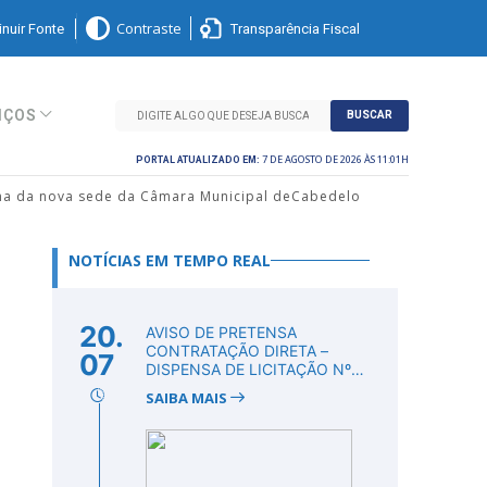
nuir Fonte
Transparência Fiscal
Contraste
IÇOS
BUSCAR
7 DE AGOSTO DE 2026 ÀS 11:01H
PORTAL ATUALIZADO EM:
ema da nova sede da Câmara Municipal deCabedelo
NOTÍCIAS EM TEMPO REAL
20.
AVISO DE PRETENSA
o
CONTRATAÇÃO DIRETA –
07
DISPENSA DE LICITAÇÃO Nº
DV00011/2026
SAIBA MAIS