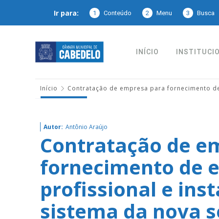
Ir para:
1
Conteúdo
2
Menu
3
Busca
INÍCIO
INSTITUCI
Início
Contratação de empresa para fornecimento de
Autor:
Antônio Araújo
Contratação de e
fornecimento de 
profissional e ins
sistema da nova 