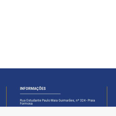
INFORMAÇÕES
Rua Estudante Paulo Maia Guimarães, nº 324 - Praia
Formosa
CEP: 58.101-160 - Cabedelo - PB
Secretaria Legislativa - (83) 99174-6442