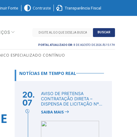
nuir Fonte
Transparência Fiscal
Contraste
IÇOS
BUSCAR
8 DE AGOSTO DE 2026 ÀS 15:17H
PORTAL ATUALIZADO EM:
CNICO ESPECIALIZADO CONTÍNUO
NOTÍCIAS EM TEMPO REAL
20.
AVISO DE PRETENSA
CONTRATAÇÃO DIRETA –
07
DISPENSA DE LICITAÇÃO Nº
DV00011/2026
SAIBA MAIS
TE