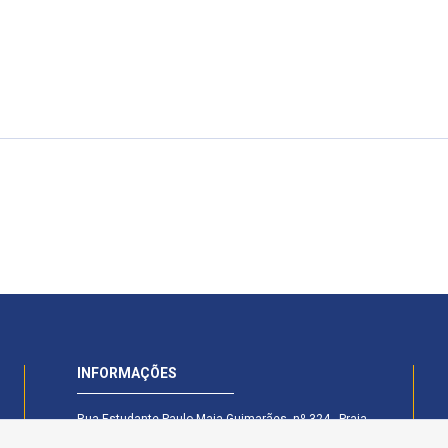
INFORMAÇÕES
Rua Estudante Paulo Maia Guimarães, nº 324 - Praia
Formosa