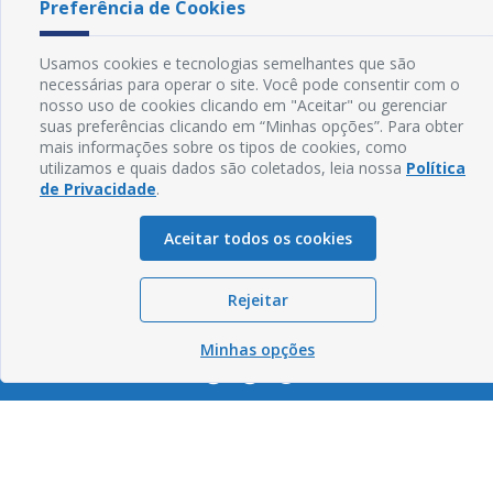
Preferência de Cookies
cmc.pb.gov@gmail.com cmcabedelopb@gmail.com
Exp: Sede: Atendimento das 08:00 às 14:00 | Anexo: Atendimento das
08:00 às 14:00
Usamos cookies e tecnologias semelhantes que são
necessárias para operar o site. Você pode consentir com o
Glossário
nosso uso de cookies clicando em "Aceitar" ou gerenciar
suas preferências clicando em “Minhas opções”. Para obter
Mapa do Site
mais informações sobre os tipos de cookies, como
Perguntas Frequentes
utilizamos e quais dados são coletados, leia nossa
Política
de Privacidade
.
Manual de Navegação
Aceitar todos os cookies
Política de Privacidade
Rejeitar
Sogo Tecnologia
© Câmara de Cabedelo - PB | Desenvolvido por
Minhas opções