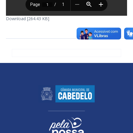
Download [264.43 KB]