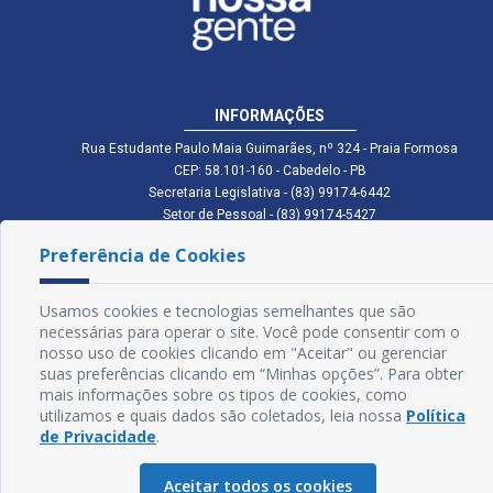
INFORMAÇÕES
Rua Estudante Paulo Maia Guimarães, nº 324 - Praia Formosa
CEP: 58.101-160 - Cabedelo - PB
Secretaria Legislativa - (83) 99174-6442
Setor de Pessoal - (83) 99174-5427
Setor de Licitação - (83) 99168-2795
Preferência de Cookies
cmc.pb.gov@gmail.com cmcabedelopb@gmail.com
Exp: Sede: Atendimento das 08:00 às 14:00 | Anexo: Atendimento das
08:00 às 14:00
Usamos cookies e tecnologias semelhantes que são
necessárias para operar o site. Você pode consentir com o
Glossário
nosso uso de cookies clicando em "Aceitar" ou gerenciar
Mapa do Site
suas preferências clicando em “Minhas opções”. Para obter
mais informações sobre os tipos de cookies, como
Perguntas Frequentes
utilizamos e quais dados são coletados, leia nossa
Política
de Privacidade
.
Manual de Navegação
Aceitar todos os cookies
Política de Privacidade