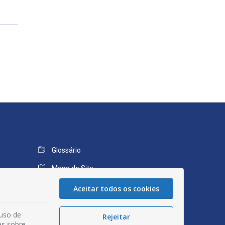
Glossário
Mapa do Site
Perguntas Frequentes
Aceitar todos os cookies
Manual de Navegação
 uso de
Rejeitar
Política de Privacidade
es sobre