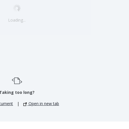
Loading...
Taking too long?
cument
|
Open in new tab