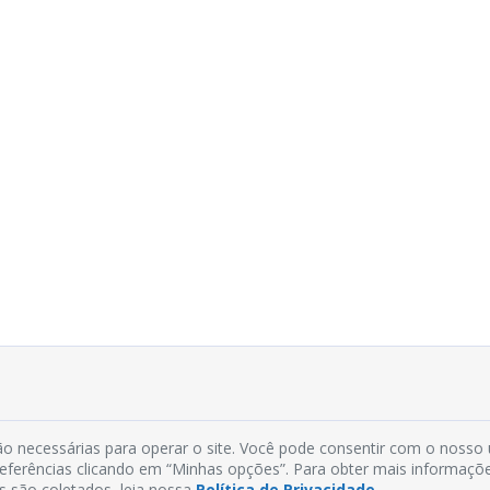
o necessárias para operar o site. Você pode consentir com o nosso
preferências clicando em “Minhas opções”. Para obter mais informaçõ
s são coletados, leia nossa
Política de Privacidade
.