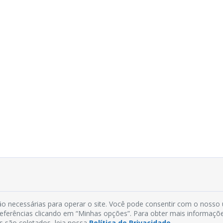
o necessárias para operar o site. Você pode consentir com o nosso
preferências clicando em “Minhas opções”. Para obter mais informaçõ
s são coletados, leia nossa
Política de Privacidade
.