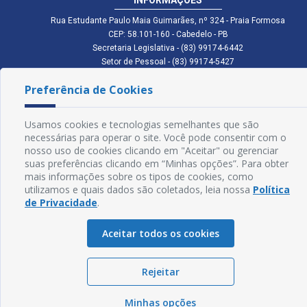
Rua Estudante Paulo Maia Guimarães, nº 324 - Praia Formosa
CEP: 58.101-160 - Cabedelo - PB
Secretaria Legislativa - (83) 99174-6442
Setor de Pessoal - (83) 99174-5427
Setor de Licitação - (83) 99168-2795
Preferência de Cookies
cmc.pb.gov@gmail.com cmcabedelopb@gmail.com
Exp: Sede: Atendimento das 08:00 às 14:00 | Anexo: Atendimento das
08:00 às 14:00
Usamos cookies e tecnologias semelhantes que são
Glossário
necessárias para operar o site. Você pode consentir com o
nosso uso de cookies clicando em "Aceitar" ou gerenciar
Mapa do Site
suas preferências clicando em “Minhas opções”. Para obter
mais informações sobre os tipos de cookies, como
Perguntas Frequentes
utilizamos e quais dados são coletados, leia nossa
Política
de Privacidade
.
Manual de Navegação
Aceitar todos os cookies
Política de Privacidade
Rejeitar
Sogo Tecnologia
© Câmara de Cabedelo - PB | Desenvolvido por
Minhas opções