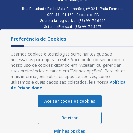
Rua Estudante Paulo Maia Guimarães, nº 324 - Praia Formosa
CEP: 58.101-160 - Cabedelo - PB
Secretaria Legislativa - (83) 99174-6442
Setor de Pessoal - (83) 99174-5427
Setor de Licitação - (83) 99168-2795
Preferência de Cookies
cmc.pb.gov@gmail.com cmcabedelopb@gmail.com
Exp: Sede: Atendimento das 08:00 às 14:00 | Anexo: Atendimento das
08:00 às 14:00
Usamos cookies e tecnologias semelhantes que são
Glossário
necessárias para operar o site. Você pode consentir com o
nosso uso de cookies clicando em "Aceitar" ou gerenciar
Mapa do Site
suas preferências clicando em “Minhas opções”. Para obter
mais informações sobre os tipos de cookies, como
Perguntas Frequentes
utilizamos e quais dados são coletados, leia nossa
Política
de Privacidade
.
Manual de Navegação
Aceitar todos os cookies
Política de Privacidade
Rejeitar
Sogo Tecnologia
© Câmara de Cabedelo - PB | Desenvolvido por
Minhas opções