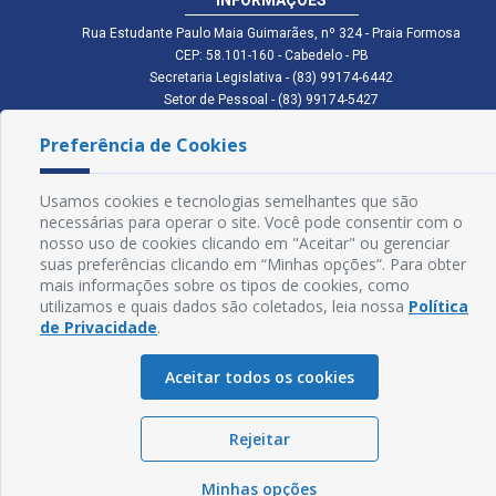
Rua Estudante Paulo Maia Guimarães, nº 324 - Praia Formosa
CEP: 58.101-160 - Cabedelo - PB
Secretaria Legislativa - (83) 99174-6442
Setor de Pessoal - (83) 99174-5427
Setor de Licitação - (83) 99168-2795
Preferência de Cookies
cmc.pb.gov@gmail.com cmcabedelopb@gmail.com
Exp: Sede: Atendimento das 08:00 às 14:00 | Anexo: Atendimento das
08:00 às 14:00
Usamos cookies e tecnologias semelhantes que são
Glossário
necessárias para operar o site. Você pode consentir com o
nosso uso de cookies clicando em "Aceitar" ou gerenciar
Mapa do Site
suas preferências clicando em “Minhas opções”. Para obter
mais informações sobre os tipos de cookies, como
Perguntas Frequentes
utilizamos e quais dados são coletados, leia nossa
Política
de Privacidade
.
Manual de Navegação
Aceitar todos os cookies
Política de Privacidade
Rejeitar
Sogo Tecnologia
© Câmara de Cabedelo - PB | Desenvolvido por
Minhas opções