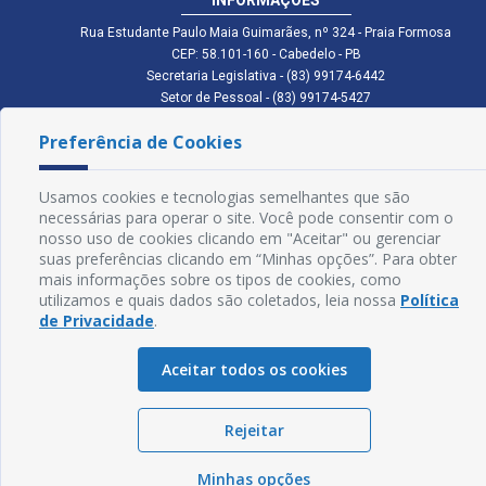
Rua Estudante Paulo Maia Guimarães, nº 324 - Praia Formosa
CEP: 58.101-160 - Cabedelo - PB
Secretaria Legislativa - (83) 99174-6442
Setor de Pessoal - (83) 99174-5427
Setor de Licitação - (83) 99168-2795
Preferência de Cookies
cmc.pb.gov@gmail.com cmcabedelopb@gmail.com
Exp: Sede: Atendimento das 08:00 às 14:00 | Anexo: Atendimento das
08:00 às 14:00
Usamos cookies e tecnologias semelhantes que são
Glossário
necessárias para operar o site. Você pode consentir com o
nosso uso de cookies clicando em "Aceitar" ou gerenciar
Mapa do Site
suas preferências clicando em “Minhas opções”. Para obter
mais informações sobre os tipos de cookies, como
Perguntas Frequentes
utilizamos e quais dados são coletados, leia nossa
Política
de Privacidade
.
Manual de Navegação
Aceitar todos os cookies
Política de Privacidade
Rejeitar
Sogo Tecnologia
© Câmara de Cabedelo - PB | Desenvolvido por
Minhas opções