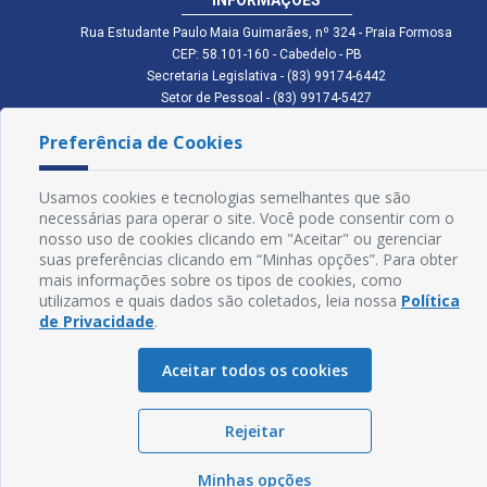
Rua Estudante Paulo Maia Guimarães, nº 324 - Praia Formosa
CEP: 58.101-160 - Cabedelo - PB
Secretaria Legislativa - (83) 99174-6442
Setor de Pessoal - (83) 99174-5427
Setor de Licitação - (83) 99168-2795
Preferência de Cookies
cmc.pb.gov@gmail.com cmcabedelopb@gmail.com
Exp: Sede: Atendimento das 08:00 às 14:00 | Anexo: Atendimento das
08:00 às 14:00
Usamos cookies e tecnologias semelhantes que são
Glossário
necessárias para operar o site. Você pode consentir com o
nosso uso de cookies clicando em "Aceitar" ou gerenciar
Mapa do Site
suas preferências clicando em “Minhas opções”. Para obter
mais informações sobre os tipos de cookies, como
Perguntas Frequentes
utilizamos e quais dados são coletados, leia nossa
Política
de Privacidade
.
Manual de Navegação
Aceitar todos os cookies
Política de Privacidade
Rejeitar
Sogo Tecnologia
© Câmara de Cabedelo - PB | Desenvolvido por
Minhas opções