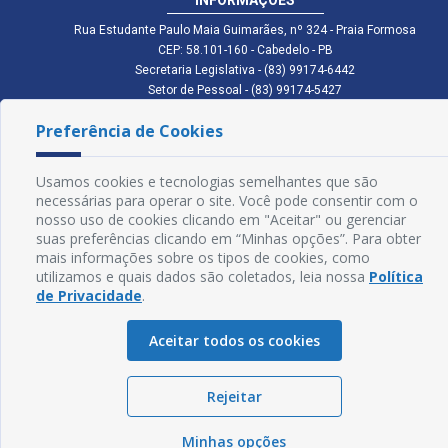
Rua Estudante Paulo Maia Guimarães, nº 324 - Praia Formosa
CEP: 58.101-160 - Cabedelo - PB
Secretaria Legislativa - (83) 99174-6442
Setor de Pessoal - (83) 99174-5427
Setor de Licitação - (83) 99168-2795
Preferência de Cookies
cmc.pb.gov@gmail.com cmcabedelopb@gmail.com
Exp: Sede: Atendimento das 08:00 às 14:00 | Anexo: Atendimento das
08:00 às 14:00
Usamos cookies e tecnologias semelhantes que são
Glossário
necessárias para operar o site. Você pode consentir com o
nosso uso de cookies clicando em "Aceitar" ou gerenciar
Mapa do Site
suas preferências clicando em “Minhas opções”. Para obter
mais informações sobre os tipos de cookies, como
Perguntas Frequentes
utilizamos e quais dados são coletados, leia nossa
Política
de Privacidade
.
Manual de Navegação
Aceitar todos os cookies
Política de Privacidade
Rejeitar
Sogo Tecnologia
© Câmara de Cabedelo - PB | Desenvolvido por
Minhas opções