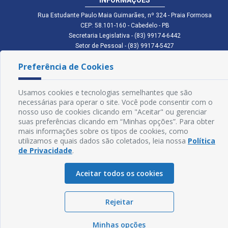
Rua Estudante Paulo Maia Guimarães, nº 324 - Praia Formosa
CEP: 58.101-160 - Cabedelo - PB
Secretaria Legislativa - (83) 99174-6442
Setor de Pessoal - (83) 99174-5427
Setor de Licitação - (83) 99168-2795
Preferência de Cookies
cmc.pb.gov@gmail.com cmcabedelopb@gmail.com
Exp: Sede: Atendimento das 08:00 às 14:00 | Anexo: Atendimento das
08:00 às 14:00
Usamos cookies e tecnologias semelhantes que são
Glossário
necessárias para operar o site. Você pode consentir com o
nosso uso de cookies clicando em "Aceitar" ou gerenciar
Mapa do Site
suas preferências clicando em “Minhas opções”. Para obter
mais informações sobre os tipos de cookies, como
Perguntas Frequentes
utilizamos e quais dados são coletados, leia nossa
Política
de Privacidade
.
Manual de Navegação
Aceitar todos os cookies
Política de Privacidade
Rejeitar
Sogo Tecnologia
© Câmara de Cabedelo - PB | Desenvolvido por
Minhas opções