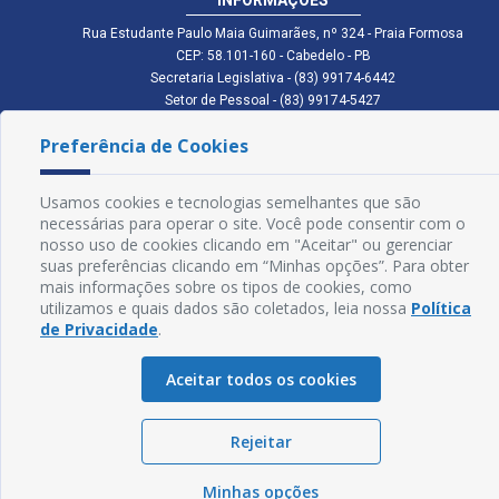
Rua Estudante Paulo Maia Guimarães, nº 324 - Praia Formosa
CEP: 58.101-160 - Cabedelo - PB
Secretaria Legislativa - (83) 99174-6442
Setor de Pessoal - (83) 99174-5427
Setor de Licitação - (83) 99168-2795
Preferência de Cookies
cmc.pb.gov@gmail.com cmcabedelopb@gmail.com
Exp: Sede: Atendimento das 08:00 às 14:00 | Anexo: Atendimento das
08:00 às 14:00
Usamos cookies e tecnologias semelhantes que são
Glossário
necessárias para operar o site. Você pode consentir com o
nosso uso de cookies clicando em "Aceitar" ou gerenciar
Mapa do Site
suas preferências clicando em “Minhas opções”. Para obter
mais informações sobre os tipos de cookies, como
Perguntas Frequentes
utilizamos e quais dados são coletados, leia nossa
Política
de Privacidade
.
Manual de Navegação
Aceitar todos os cookies
Política de Privacidade
Rejeitar
Sogo Tecnologia
© Câmara de Cabedelo - PB | Desenvolvido por
Minhas opções