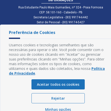
Rua Estudante Paulo Maia Guimarães, nº 324 - Praia Formosa
CEP: 58.101-160 - Cabedelo - PB
Secretaria Legislativa - (83) 99174-6442
Setor de Pessoal - (83) 99174-5427
Setor de Licitação - (83) 99168-2795
Preferência de Cookies
cmc.pb.gov@gmail.com cmcabedelopb@gmail.com
Exp: Sede: Atendimento das 08:00 às 14:00 | Anexo: Atendimento das
08:00 às 14:00
Usamos cookies e tecnologias semelhantes que são
Glossário
necessárias para operar o site. Você pode consentir com o
nosso uso de cookies clicando em "Aceitar" ou gerenciar
Mapa do Site
suas preferências clicando em “Minhas opções”. Para obter
mais informações sobre os tipos de cookies, como
Perguntas Frequentes
utilizamos e quais dados são coletados, leia nossa
Política
de Privacidade
.
Manual de Navegação
Aceitar todos os cookies
Política de Privacidade
Rejeitar
Sogo Tecnologia
© Câmara de Cabedelo - PB | Desenvolvido por
Minhas opções