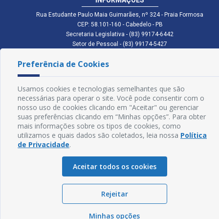
Rua Estudante Paulo Maia Guimarães, nº 324 - Praia Formosa
CEP: 58.101-160 - Cabedelo - PB
Secretaria Legislativa - (83) 99174-6442
Setor de Pessoal - (83) 99174-5427
Setor de Licitação - (83) 99168-2795
Preferência de Cookies
cmc.pb.gov@gmail.com cmcabedelopb@gmail.com
Exp: Sede: Atendimento das 08:00 às 14:00 | Anexo: Atendimento das
08:00 às 14:00
Usamos cookies e tecnologias semelhantes que são
Glossário
necessárias para operar o site. Você pode consentir com o
nosso uso de cookies clicando em "Aceitar" ou gerenciar
Mapa do Site
suas preferências clicando em “Minhas opções”. Para obter
mais informações sobre os tipos de cookies, como
Perguntas Frequentes
utilizamos e quais dados são coletados, leia nossa
Política
de Privacidade
.
Manual de Navegação
Aceitar todos os cookies
Política de Privacidade
Rejeitar
Sogo Tecnologia
© Câmara de Cabedelo - PB | Desenvolvido por
Minhas opções