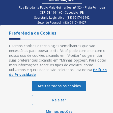
Rua Estudante Paulo Maia Guimarães, nº 324 - Praia Formosa
CEP: 58.101-160 - Cabedelo - PB
Secretaria Legislativa - (83) 99174-6442
Setor de Pessoal - (83) 99174-5427
Setor de Licitação - (83) 99168-2795
Preferência de Cookies
cmc.pb.gov@gmail.com cmcabedelopb@gmail.com
Exp: Sede: Atendimento das 08:00 às 14:00 | Anexo: Atendimento das
08:00 às 14:00
Usamos cookies e tecnologias semelhantes que são
Glossário
necessárias para operar o site. Você pode consentir com o
nosso uso de cookies clicando em "Aceitar" ou gerenciar
Mapa do Site
suas preferências clicando em “Minhas opções”. Para obter
mais informações sobre os tipos de cookies, como
Perguntas Frequentes
utilizamos e quais dados são coletados, leia nossa
Política
de Privacidade
.
Manual de Navegação
Aceitar todos os cookies
Política de Privacidade
Rejeitar
Sogo Tecnologia
© Câmara de Cabedelo - PB | Desenvolvido por
Minhas opções