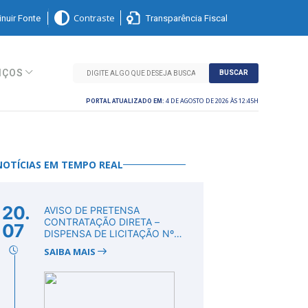
nuir Fonte
Transparência Fiscal
Contraste
IÇOS
BUSCAR
4 DE AGOSTO DE 2026 ÀS 12:45H
PORTAL ATUALIZADO EM:
NOTÍCIAS EM TEMPO REAL
20.
AVISO DE PRETENSA
CONTRATAÇÃO DIRETA –
07
DISPENSA DE LICITAÇÃO Nº
DV00011/2026
SAIBA MAIS