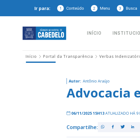
Ir para:
1
Conteúdo
2
Menu
3
Busca
INÍCIO
INSTITUCI
Início
Portal da Transparência
Verbas Indenizatór
Autor:
Antônio Araújo
Advocacia e
06/11/2025 15H13
ATUALIZADO HÁ 9 
Compartilhe: