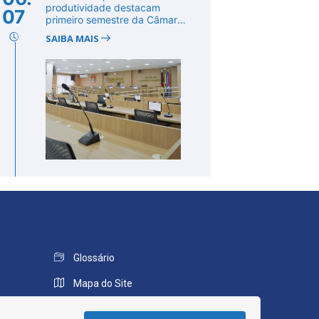
produtividade destacam
07
primeiro semestre da Câmara
de Cab...
SAIBA MAIS
Glossário
Mapa do Site
Perguntas Frequentes