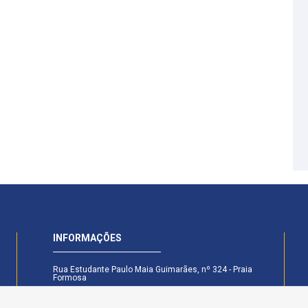
INFORMAÇÕES
Rua Estudante Paulo Maia Guimarães, nº 324 - Praia
Formosa
CEP: 58.101-160 - Cabedelo - PB
Secretaria Legislativa - (83) 99174-6442