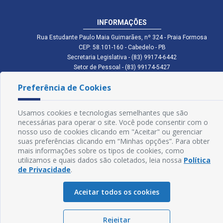
INFORMAÇÕES
Rua Estudante Paulo Maia Guimarães, nº 324 - Praia Formosa
CEP: 58.101-160 - Cabedelo - PB
Secretaria Legislativa - (83) 99174-6442
Setor de Pessoal - (83) 99174-5427
Setor de Licitação - (83) 99168-2795
Preferência de Cookies
cmc.pb.gov@gmail.com cmcabedelopb@gmail.com
Exp: Sede: Atendimento das 08:00 às 14:00 | Anexo: Atendimento das
08:00 às 14:00
Usamos cookies e tecnologias semelhantes que são
Glossário
necessárias para operar o site. Você pode consentir com o
nosso uso de cookies clicando em "Aceitar" ou gerenciar
Mapa do Site
suas preferências clicando em “Minhas opções”. Para obter
mais informações sobre os tipos de cookies, como
Perguntas Frequentes
utilizamos e quais dados são coletados, leia nossa
Política
de Privacidade
.
Manual de Navegação
Aceitar todos os cookies
Política de Privacidade
Rejeitar