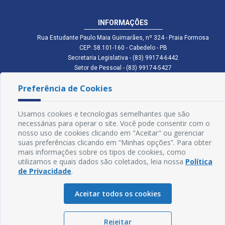
INFORMAÇÕES
Rua Estudante Paulo Maia Guimarães, nº 324 - Praia Formosa
CEP: 58.101-160 - Cabedelo - PB
Secretaria Legislativa - (83) 99174-6442
Setor de Pessoal - (83) 99174-5427
Setor de Licitação - (83) 99168-2795
Preferência de Cookies
cmc.pb.gov@gmail.com cmcabedelopb@gmail.com
Exp: Sede: Atendimento das 08:00 às 14:00 | Anexo: Atendimento das
08:00 às 14:00
Usamos cookies e tecnologias semelhantes que são
Glossário
necessárias para operar o site. Você pode consentir com o
nosso uso de cookies clicando em "Aceitar" ou gerenciar
Mapa do Site
suas preferências clicando em “Minhas opções”. Para obter
mais informações sobre os tipos de cookies, como
Perguntas Frequentes
utilizamos e quais dados são coletados, leia nossa
Política
de Privacidade
.
Manual de Navegação
Aceitar todos os cookies
Política de Privacidade
Rejeitar