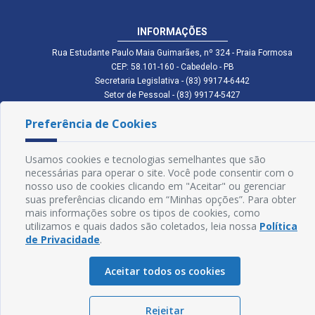
INFORMAÇÕES
Rua Estudante Paulo Maia Guimarães, nº 324 - Praia Formosa
CEP: 58.101-160 - Cabedelo - PB
Secretaria Legislativa - (83) 99174-6442
Setor de Pessoal - (83) 99174-5427
Setor de Licitação - (83) 99168-2795
Preferência de Cookies
cmc.pb.gov@gmail.com cmcabedelopb@gmail.com
Exp: Sede: Atendimento das 08:00 às 14:00 | Anexo: Atendimento das
08:00 às 14:00
Usamos cookies e tecnologias semelhantes que são
Glossário
necessárias para operar o site. Você pode consentir com o
nosso uso de cookies clicando em "Aceitar" ou gerenciar
Mapa do Site
suas preferências clicando em “Minhas opções”. Para obter
mais informações sobre os tipos de cookies, como
Perguntas Frequentes
utilizamos e quais dados são coletados, leia nossa
Política
de Privacidade
.
Manual de Navegação
Aceitar todos os cookies
Política de Privacidade
Rejeitar