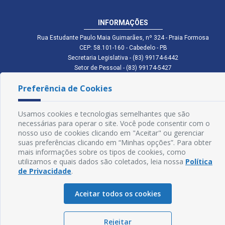
INFORMAÇÕES
Rua Estudante Paulo Maia Guimarães, nº 324 - Praia Formosa
CEP: 58.101-160 - Cabedelo - PB
Secretaria Legislativa - (83) 99174-6442
Setor de Pessoal - (83) 99174-5427
Setor de Licitação - (83) 99168-2795
Preferência de Cookies
cmc.pb.gov@gmail.com cmcabedelopb@gmail.com
Exp: Sede: Atendimento das 08:00 às 14:00 | Anexo: Atendimento das
08:00 às 14:00
Usamos cookies e tecnologias semelhantes que são
Glossário
necessárias para operar o site. Você pode consentir com o
nosso uso de cookies clicando em "Aceitar" ou gerenciar
Mapa do Site
suas preferências clicando em “Minhas opções”. Para obter
mais informações sobre os tipos de cookies, como
Perguntas Frequentes
utilizamos e quais dados são coletados, leia nossa
Política
de Privacidade
.
Manual de Navegação
Aceitar todos os cookies
Política de Privacidade
Rejeitar