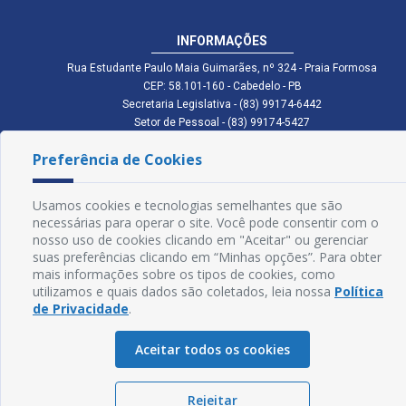
INFORMAÇÕES
Rua Estudante Paulo Maia Guimarães, nº 324 - Praia Formosa
CEP: 58.101-160 - Cabedelo - PB
Secretaria Legislativa - (83) 99174-6442
Setor de Pessoal - (83) 99174-5427
Setor de Licitação - (83) 99168-2795
Preferência de Cookies
cmc.pb.gov@gmail.com cmcabedelopb@gmail.com
Exp: Sede: Atendimento das 08:00 às 14:00 | Anexo: Atendimento das
08:00 às 14:00
Usamos cookies e tecnologias semelhantes que são
Glossário
necessárias para operar o site. Você pode consentir com o
nosso uso de cookies clicando em "Aceitar" ou gerenciar
Mapa do Site
suas preferências clicando em “Minhas opções”. Para obter
mais informações sobre os tipos de cookies, como
Perguntas Frequentes
utilizamos e quais dados são coletados, leia nossa
Política
de Privacidade
.
Manual de Navegação
Aceitar todos os cookies
Política de Privacidade
Rejeitar