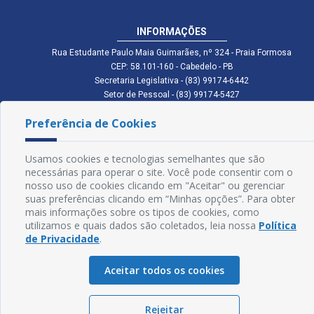
INFORMAÇÕES
Rua Estudante Paulo Maia Guimarães, nº 324 - Praia Formosa
CEP: 58.101-160 - Cabedelo - PB
Secretaria Legislativa - (83) 99174-6442
Setor de Pessoal - (83) 99174-5427
Setor de Licitação - (83) 99168-2795
Preferência de Cookies
cmc.pb.gov@gmail.com cmcabedelopb@gmail.com
Exp: Sede: Atendimento das 08:00 às 14:00 | Anexo: Atendimento das
08:00 às 14:00
Usamos cookies e tecnologias semelhantes que são
Glossário
necessárias para operar o site. Você pode consentir com o
nosso uso de cookies clicando em "Aceitar" ou gerenciar
Mapa do Site
suas preferências clicando em “Minhas opções”. Para obter
mais informações sobre os tipos de cookies, como
Perguntas Frequentes
utilizamos e quais dados são coletados, leia nossa
Política
de Privacidade
.
Manual de Navegação
Aceitar todos os cookies
Política de Privacidade
Rejeitar