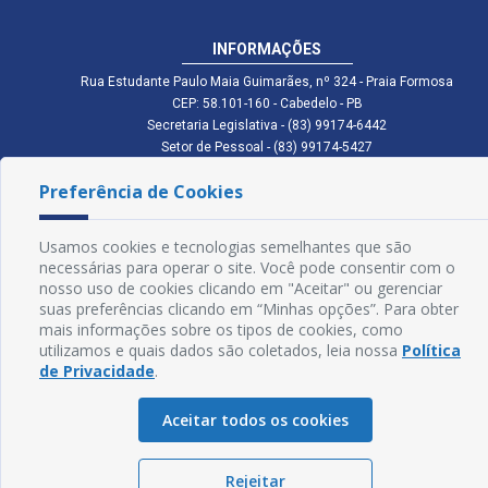
INFORMAÇÕES
Rua Estudante Paulo Maia Guimarães, nº 324 - Praia Formosa
CEP: 58.101-160 - Cabedelo - PB
Secretaria Legislativa - (83) 99174-6442
Setor de Pessoal - (83) 99174-5427
Setor de Licitação - (83) 99168-2795
Preferência de Cookies
cmc.pb.gov@gmail.com cmcabedelopb@gmail.com
Exp: Sede: Atendimento das 08:00 às 14:00 | Anexo: Atendimento das
08:00 às 14:00
Usamos cookies e tecnologias semelhantes que são
Glossário
necessárias para operar o site. Você pode consentir com o
nosso uso de cookies clicando em "Aceitar" ou gerenciar
Mapa do Site
suas preferências clicando em “Minhas opções”. Para obter
mais informações sobre os tipos de cookies, como
Perguntas Frequentes
utilizamos e quais dados são coletados, leia nossa
Política
de Privacidade
.
Manual de Navegação
Aceitar todos os cookies
Política de Privacidade
Rejeitar