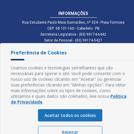
INFORMAÇÕES
Rua Estudante Paulo Maia Guimarães, nº 324 - Praia Formosa
CEP: 58.101-160 - Cabedelo - PB
Secretaria Legislativa - (83) 99174-6442
Setor de Pessoal - (83) 99174-5427
Setor de Licitação - (83) 99168-2795
Preferência de Cookies
cmc.pb.gov@gmail.com cmcabedelopb@gmail.com
Exp: Sede: Atendimento das 08:00 às 14:00 | Anexo: Atendimento das
08:00 às 14:00
Usamos cookies e tecnologias semelhantes que são
Glossário
necessárias para operar o site. Você pode consentir com o
nosso uso de cookies clicando em "Aceitar" ou gerenciar
Mapa do Site
suas preferências clicando em “Minhas opções”. Para obter
mais informações sobre os tipos de cookies, como
Perguntas Frequentes
utilizamos e quais dados são coletados, leia nossa
Política
de Privacidade
.
Manual de Navegação
Aceitar todos os cookies
Política de Privacidade
Rejeitar