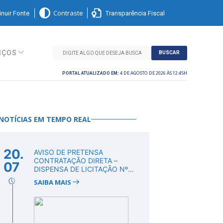
nuir Fonte
Transparência Fiscal
Contraste
IÇOS
BUSCAR
4 DE AGOSTO DE 2026 ÀS 12:45H
PORTAL ATUALIZADO EM:
NOTÍCIAS EM TEMPO REAL
20.
AVISO DE PRETENSA
CONTRATAÇÃO DIRETA –
07
DISPENSA DE LICITAÇÃO Nº
DV00011/2026
SAIBA MAIS