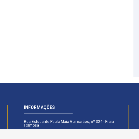
INFORMAÇÕES
Rua Estudante Paulo Maia Guimarães, nº 324 - Praia
Formosa
CEP: 58.101-160 - Cabedelo - PB
Secretaria Legislativa - (83) 99174-6442