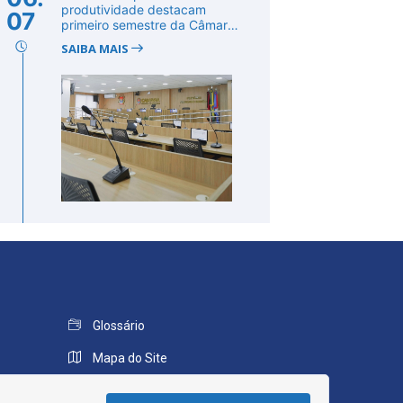
produtividade destacam
07
primeiro semestre da Câmara
de Cab...
SAIBA MAIS
Glossário
Mapa do Site
Perguntas Frequentes