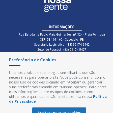
INFORMAÇÕES
Rua Estudante Paulo Maia Guimarães, nº 324 - Praia Formosa
CEP: 58.101-160 - Cabedelo - PB
Secretaria Legislativa - (83) 99174-6442
Setor de Pessoal - (83) 99174-5427
Setor de Licitação - (83) 99168-2795
Preferência de Cookies
cmc.pb.gov@gmail.com cmcabedelopb@gmail.com
Exp: Sede: Atendimento das 08:00 às 14:00 | Anexo: Atendimento das
08:00 às 14:00
Usamos cookies e tecnologias semelhantes que são
Glossário
necessárias para operar o site. Você pode consentir com o
nosso uso de cookies clicando em "Aceitar" ou gerenciar
Mapa do Site
suas preferências clicando em “Minhas opções”. Para obter
mais informações sobre os tipos de cookies, como
Perguntas Frequentes
utilizamos e quais dados são coletados, leia nossa
Política
de Privacidade
.
Manual de Navegação
Aceitar todos os cookies
Política de Privacidade