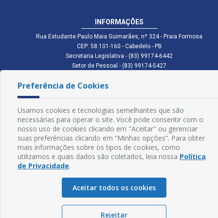
INFORMAÇÕES
Rua Estudante Paulo Maia Guimarães, nº 324 - Praia Formosa
CEP: 58.101-160 - Cabedelo - PB
Secretaria Legislativa - (83) 99174-6442
Setor de Pessoal - (83) 99174-5427
Setor de Licitação - (83) 99168-2795
Preferência de Cookies
cmc.pb.gov@gmail.com cmcabedelopb@gmail.com
Exp: Sede: Atendimento das 08:00 às 14:00 | Anexo: Atendimento das
08:00 às 14:00
Usamos cookies e tecnologias semelhantes que são
Glossário
necessárias para operar o site. Você pode consentir com o
nosso uso de cookies clicando em "Aceitar" ou gerenciar
Mapa do Site
suas preferências clicando em “Minhas opções”. Para obter
mais informações sobre os tipos de cookies, como
Perguntas Frequentes
utilizamos e quais dados são coletados, leia nossa
Política
de Privacidade
.
Manual de Navegação
Aceitar todos os cookies
Política de Privacidade
Rejeitar