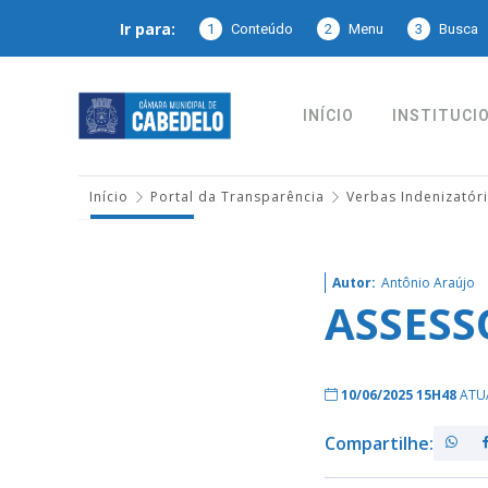
Ir para:
1
Conteúdo
2
Menu
3
Busca
INÍCIO
INSTITUCI
Início
Portal da Transparência
Verbas Indenizatór
Autor:
Antônio Araújo
ASSESS
10/06/2025 15H48
ATU
Compartilhe: