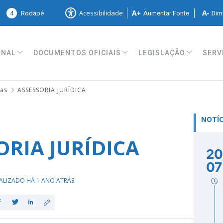
4
Rodapé
Aumentar Fonte
Dimi
Acessibilidade
ONAL
DOCUMENTOS OFICIAIS
LEGISLAÇÃO
SERV
ias
ASSESSORIA JURÍDICA
NOTÍC
ORIA JURÍDICA
20
07
ALIZADO HÁ 1 ANO ATRÁS