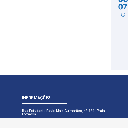
07
INFORMAÇÕES
Rua Estudante Paulo Maia Guimarães, nº 324 - Praia
Formosa
CEP: 58.101-160 - Cabedelo - PB
Secretaria Legislativa - (83) 99174-6442