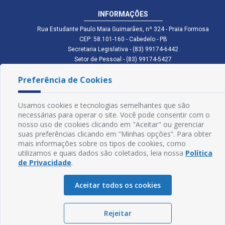
INFORMAÇÕES
Rua Estudante Paulo Maia Guimarães, nº 324 - Praia Formosa
CEP: 58.101-160 - Cabedelo - PB
Secretaria Legislativa - (83) 99174-6442
Setor de Pessoal - (83) 99174-5427
Setor de Licitação - (83) 99168-2795
Preferência de Cookies
cmc.pb.gov@gmail.com cmcabedelopb@gmail.com
Exp: Sede: Atendimento das 08:00 às 14:00 | Anexo: Atendimento das
08:00 às 14:00
Usamos cookies e tecnologias semelhantes que são
Glossário
necessárias para operar o site. Você pode consentir com o
nosso uso de cookies clicando em "Aceitar" ou gerenciar
Mapa do Site
suas preferências clicando em “Minhas opções”. Para obter
mais informações sobre os tipos de cookies, como
Perguntas Frequentes
utilizamos e quais dados são coletados, leia nossa
Política
de Privacidade
.
Manual de Navegação
Aceitar todos os cookies
Política de Privacidade
Rejeitar