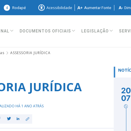
4
Rodapé
Aumentar Fonte
Dimi
Acessibilidade
ONAL
DOCUMENTOS OFICIAIS
LEGISLAÇÃO
SERV
ias
ASSESSORIA JURÍDICA
NOTÍC
ORIA JURÍDICA
20
07
ALIZADO HÁ 1 ANO ATRÁS