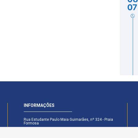
07
INFORMAÇÕES
Rua Estudante Paulo Maia Guimarães, nº 324 - Praia
Formosa
CEP: 58.101-160 - Cabedelo - PB
Secretaria Legislativa - (83) 99174-6442