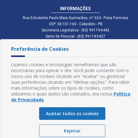
INFORMAÇÕES
Rua Estudante Paulo Maia Guimarães, nº 324 - Praia Formosa
CEP: 58.101-160 - Cabedelo - PB
Secretaria Legislativa - (83) 99174-6442
Setor de Pessoal - (83) 99174-5427
Setor de Licitação - (83) 99168-2795
Preferência de Cookies
cmc.pb.gov@gmail.com cmcabedelopb@gmail.com
Exp: Sede: Atendimento das 08:00 às 14:00 | Anexo: Atendimento das
08:00 às 14:00
Usamos cookies e tecnologias semelhantes que são
Glossário
necessárias para operar o site. Você pode consentir com o
nosso uso de cookies clicando em "Aceitar" ou gerenciar
Mapa do Site
suas preferências clicando em “Minhas opções”. Para obter
mais informações sobre os tipos de cookies, como
Perguntas Frequentes
utilizamos e quais dados são coletados, leia nossa
Política
de Privacidade
.
Manual de Navegação
Aceitar todos os cookies
Política de Privacidade
Rejeitar