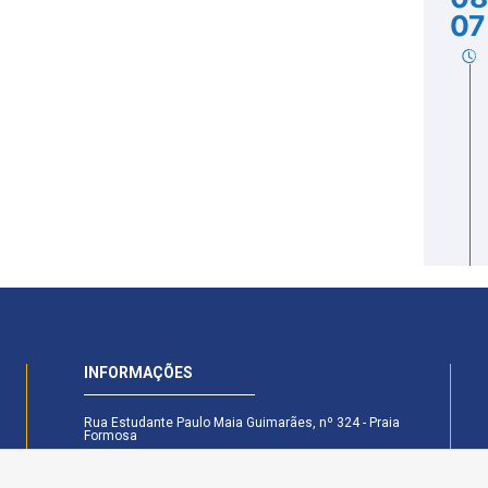
07
INFORMAÇÕES
Rua Estudante Paulo Maia Guimarães, nº 324 - Praia
Formosa
CEP: 58.101-160 - Cabedelo - PB
Secretaria Legislativa - (83) 99174-6442