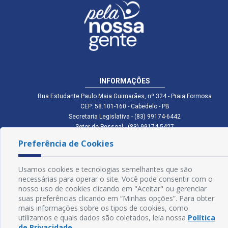
INFORMAÇÕES
Rua Estudante Paulo Maia Guimarães, nº 324 - Praia Formosa
CEP: 58.101-160 - Cabedelo - PB
Secretaria Legislativa - (83) 99174-6442
Setor de Pessoal - (83) 99174-5427
Setor de Licitação - (83) 99168-2795
Preferência de Cookies
cmc.pb.gov@gmail.com cmcabedelopb@gmail.com
Exp: Sede: Atendimento das 08:00 às 14:00 | Anexo: Atendimento das
08:00 às 14:00
Usamos cookies e tecnologias semelhantes que são
necessárias para operar o site. Você pode consentir com o
Glossário
nosso uso de cookies clicando em "Aceitar" ou gerenciar
suas preferências clicando em “Minhas opções”. Para obter
Mapa do Site
mais informações sobre os tipos de cookies, como
utilizamos e quais dados são coletados, leia nossa
Política
Perguntas Frequentes
de Privacidade
.