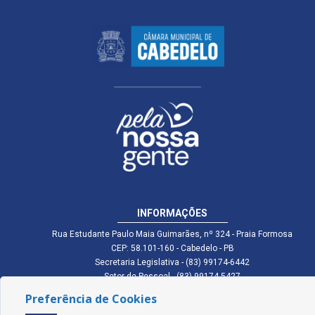
INFORMAÇÕES
Rua Estudante Paulo Maia Guimarães, nº 324 - Praia Formosa
CEP: 58.101-160 - Cabedelo - PB
Secretaria Legislativa - (83) 99174-6442
Setor de Pessoal - (83) 99174-5427
Setor de Licitação - (83) 99168-2795
Preferência de Cookies
cmc.pb.gov@gmail.com cmcabedelopb@gmail.com