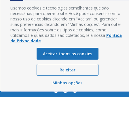
Exp: Sede: Atendimento das 08:00 às 14:00 | Anexo: Atendimento das
08:00 às 14:00
Usamos cookies e tecnologias semelhantes que são
necessárias para operar o site. Você pode consentir com o
Glossário
nosso uso de cookies clicando em "Aceitar" ou gerenciar
suas preferências clicando em “Minhas opções”. Para obter
Mapa do Site
mais informações sobre os tipos de cookies, como
utilizamos e quais dados são coletados, leia nossa
Política
Perguntas Frequentes
de Privacidade
.
Manual de Navegação
Aceitar todos os cookies
Política de Privacidade
Rejeitar
Sogo Tecnologia
© Câmara de Cabedelo - PB | Desenvolvido por
Minhas opções