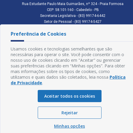
Rua Estudante Paulo Maia Guimarães, nº 324 - Praia Formosa
CEP: 58.101-160 - Cabedelo - PB
Secretaria Legislativa - (83) 99174-6442
Setor de Pessoal - (83) 99174-5427
Setor de Licitação - (83) 99168-2795
Preferência de Cookies
cmc.pb.gov@gmail.com cmcabedelopb@gmail.com
Exp: Sede: Atendimento das 08:00 às 14:00 | Anexo: Atendimento das
08:00 às 14:00
Usamos cookies e tecnologias semelhantes que são
Glossário
necessárias para operar o site. Você pode consentir com o
nosso uso de cookies clicando em "Aceitar" ou gerenciar
Mapa do Site
suas preferências clicando em “Minhas opções”. Para obter
mais informações sobre os tipos de cookies, como
Perguntas Frequentes
utilizamos e quais dados são coletados, leia nossa
Política
de Privacidade
.
Manual de Navegação
Aceitar todos os cookies
Política de Privacidade
Rejeitar
Sogo Tecnologia
© Câmara de Cabedelo - PB | Desenvolvido por
Minhas opções