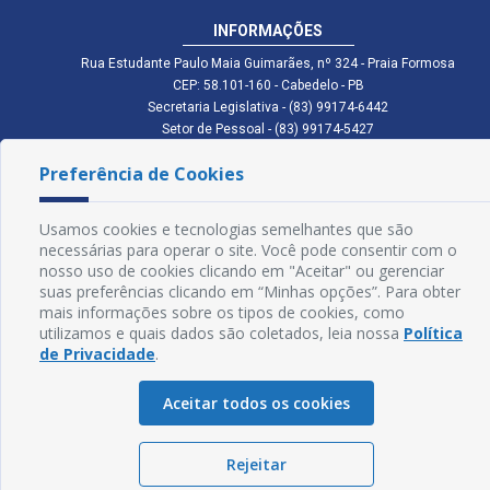
INFORMAÇÕES
Rua Estudante Paulo Maia Guimarães, nº 324 - Praia Formosa
CEP: 58.101-160 - Cabedelo - PB
Secretaria Legislativa - (83) 99174-6442
Setor de Pessoal - (83) 99174-5427
Setor de Licitação - (83) 99168-2795
Preferência de Cookies
cmc.pb.gov@gmail.com cmcabedelopb@gmail.com
Exp: Sede: Atendimento das 08:00 às 14:00 | Anexo: Atendimento das
08:00 às 14:00
Usamos cookies e tecnologias semelhantes que são
Glossário
necessárias para operar o site. Você pode consentir com o
nosso uso de cookies clicando em "Aceitar" ou gerenciar
Mapa do Site
suas preferências clicando em “Minhas opções”. Para obter
mais informações sobre os tipos de cookies, como
Perguntas Frequentes
utilizamos e quais dados são coletados, leia nossa
Política
de Privacidade
.
Manual de Navegação
Aceitar todos os cookies
Política de Privacidade
Rejeitar