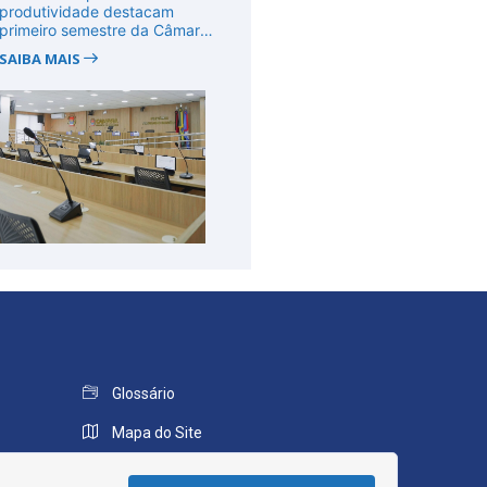
produtividade destacam
primeiro semestre da Câmara
de Cab...
SAIBA MAIS
Glossário
Mapa do Site
Perguntas Frequentes