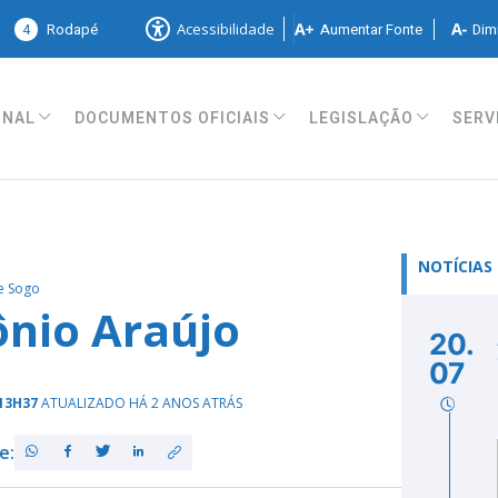
4
Rodapé
Aumentar Fonte
Dimi
Acessibilidade
ONAL
DOCUMENTOS OFICIAIS
LEGISLAÇÃO
SERV
NOTÍCIAS
e Sogo
nio Araújo
20.
07
 13H37
ATUALIZADO HÁ 2 ANOS ATRÁS
e: