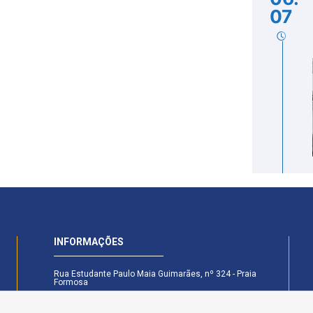
07
INFORMAÇÕES
Rua Estudante Paulo Maia Guimarães, nº 324 - Praia
Formosa
CEP: 58.101-160 - Cabedelo - PB
Secretaria Legislativa - (83) 99174-6442