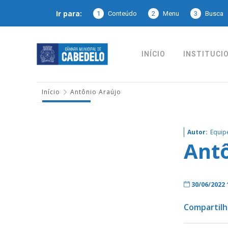
Ir para:
1
Conteúdo
2
Menu
3
Busca
INÍCIO
INSTITUCI
Início
Antônio Araújo
Autor:
Equip
Antô
30/06/2022
Compartilh