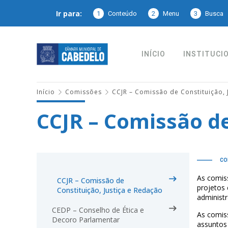
Ir para:
1
Conteúdo
2
Menu
3
Busca
INÍCIO
INSTITUCI
Início
Comissões
CCJR – Comissão de Constituição, 
CCJR – Comissão de
CO
As comiss
CCJR – Comissão de
projetos 
Constituição, Justiça e Redação
administr
CEDP – Conselho de Ética e
As comiss
Decoro Parlamentar
assuntos 