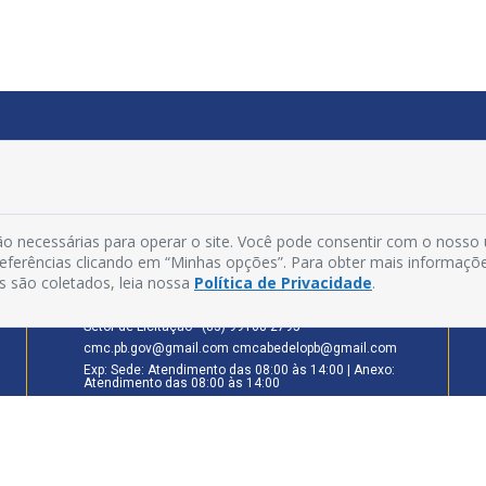
INFORMAÇÕES
Rua Estudante Paulo Maia Guimarães, nº 324 - Praia
o necessárias para operar o site. Você pode consentir com o nosso
Formosa
preferências clicando em “Minhas opções”. Para obter mais informaçõ
CEP: 58.101-160 - Cabedelo - PB
s são coletados, leia nossa
Política de Privacidade
.
Secretaria Legislativa - (83) 99174-6442
Setor de Pessoal - (83) 99174-5427
Setor de Licitação - (83) 99168-2795
cmc.pb.gov@gmail.com cmcabedelopb@gmail.com
Exp: Sede: Atendimento das 08:00 às 14:00 | Anexo:
Atendimento das 08:00 às 14:00