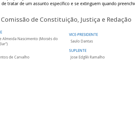
e de tratar de um assunto específico e se extinguem quando preenchid
 Comissão de Constituição, Justiça e Redação
TE
VICE-PRESIDENTE
e Almeida Nascimento (Moisés do
Saulo Dantas
Bar”)
SUPLENTE
antos de Carvalho
Jose Edglêi Ramalho