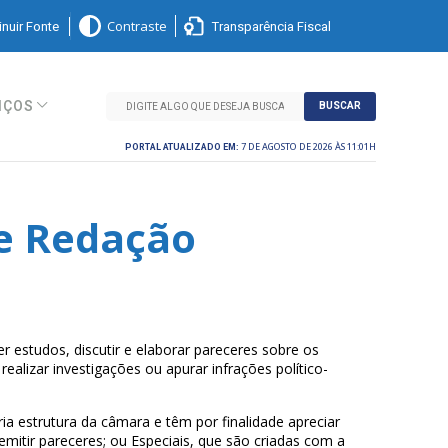
nuir Fonte
Transparência Fiscal
Contraste
IÇOS
BUSCAR
7 DE AGOSTO DE 2026 ÀS 11:01H
PORTAL ATUALIZADO EM:
 e Redação
 estudos, discutir e elaborar pareceres sobre os
realizar investigações ou apurar infrações político-
a estrutura da câmara e têm por finalidade apreciar
mitir pareceres; ou Especiais, que são criadas com a