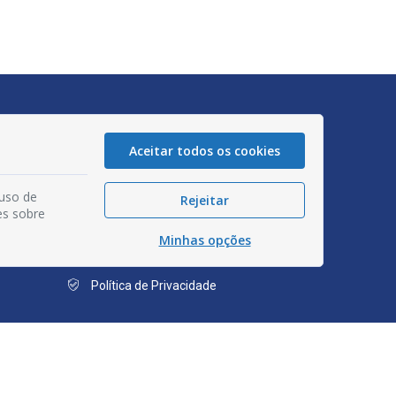
Aceitar todos os cookies
Glossário
Mapa do Site
 uso de
Rejeitar
es sobre
Perguntas Frequentes
Minhas opções
Manual de Navegação
Política de Privacidade