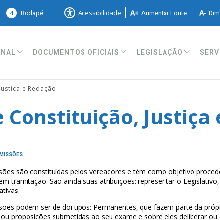
4
Rodapé
Aumentar Fonte
Dimi
Acessibilidade
ONAL
DOCUMENTOS OFICIAIS
LEGISLAÇÃO
SERV
Justiça e Redação
 Constituição, Justiça
MISSÕES
ões são constituídas pelos vereadores e têm como objetivo proceder
em tramitação. São ainda suas atribuições: representar o Legislativo, 
ativas.
ões podem ser de doi tipos: Permanentes, que fazem parte da própri
ou proposições submetidas ao seu exame e sobre eles deliberar ou e